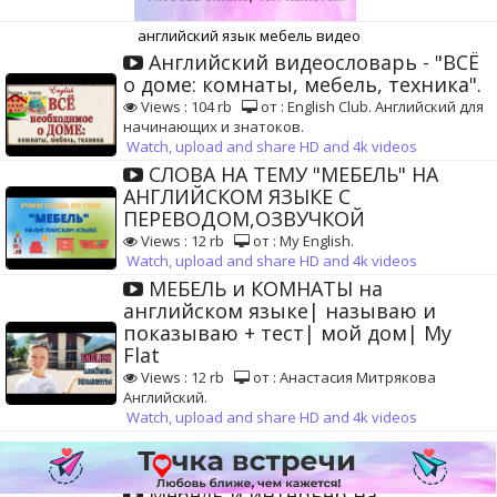
английский язык мебель видео
Английский видеословарь - "ВСЁ
о доме: комнаты, мебель, техника".
Views : 104 rb
от : English Club. Английский для
начинающих и знатоков.
Watch, upload and share HD and 4k videos
СЛОВА НА ТЕМУ "МЕБЕЛЬ" НА
АНГЛИЙСКОМ ЯЗЫКЕ С
ПЕРЕВОДОМ,ОЗВУЧКОЙ
Views : 12 rb
от : My English.
Watch, upload and share HD and 4k videos
МЕБЕЛЬ и КОМНАТЫ на
английском языке| называю и
показываю + тест| мой дом| My
Flat
Views : 12 rb
от : Анастасия Митрякова
Английский.
Watch, upload and share HD and 4k videos
Мебель и интерьер на