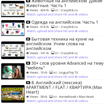
Животные на английском. Дикие
Животные. Часть 1
Views : 424 rb
от : Crazylink.ru.
Watch, upload and share HD and 4k videos
Одежда на английском. Часть 1
Views : 614 rb
от : Crazylink.ru.
Watch, upload and share HD and 4k videos
Бытовая техника на кухне на
английском. Учим слова на
английском
Views : 141 rb
от : Crazylink.ru.
Watch, upload and share HD and 4k videos
30+ слов уровня Advanced на тему
"мебель"
Views : 10 rb
от : LinguaTrip TV.
Watch, upload and share HD and 4k videos
8. Английский (лексика):
APARTMENT / FLAT / КВАРТИРА (Max
Heart)
Views : 38 rb
от : Английский с Max Heart.
Watch, upload and share HD and 4k videos