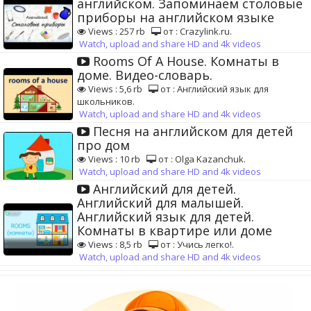
английском. Запоминаем столовые
приборы на английском языке
Views : 257 rb
от : Crazylink.ru.
Watch, upload and share HD and 4k videos
Rooms Of A House. Комнаты в
доме. Видео-словарь.
Views : 5,6 rb
от : Английский язык для
школьников.
Watch, upload and share HD and 4k videos
Песня на английском для детей
про дом
Views : 10 rb
от : Olga Kazanchuk.
Watch, upload and share HD and 4k videos
Английский для детей.
Английский для малышей.
Английский язык для детей.
Комнаты в квартире или доме
Views : 8,5 rb
от : Учись легко!.
Watch, upload and share HD and 4k videos