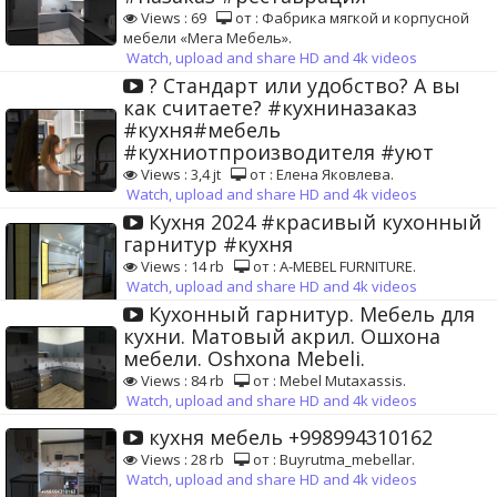
Views : 69
от : Фабрика мягкой и корпусной
мебели «Мега Мебель».
Watch, upload and share HD and 4k videos
? Стандарт или удобство? А вы
как считаете? #кухниназаказ
#кухня#мебель
#кухниотпроизводителя #уют
Views : 3,4 jt
от : Елена Яковлева.
Watch, upload and share HD and 4k videos
Кухня 2024 #красивый кухонный
гарнитур #кухня
Views : 14 rb
от : A-MEBEL FURNITURE.
Watch, upload and share HD and 4k videos
Кухонный гарнитур. Мебель для
кухни. Матовый акрил. Ошхона
мебели. Oshxona Mebeli.
Views : 84 rb
от : Mebel Mutaxassis.
Watch, upload and share HD and 4k videos
кухня мебель +998994310162
Views : 28 rb
от : Buyrutma_mebellar.
Watch, upload and share HD and 4k videos