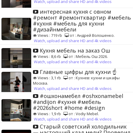
Watch, upload and share HD and 4k videos
интересная кухня с овном
#ремонт #ремонтквартир #мебель
#кухня #мебель для кухни
#дизайнмебели
Views : 719 rb
от : Андрей Волошенко.
Watch, upload and share HD and 4k videos
Кухня мебель на заказ Ош
Views : 8,6 rb
от : Мебель Ош 2026.
Watch, upload and share HD and 4k videos
Главные цифры для кухни ☝️
Views : 3,1 rb
от : Кухнев: кухни и шкафы
Москва.
Watch, upload and share HD and 4k videos
#ошхонамебел #oshxonamebel
#andijon #кухня #мебель
#2026short #home #design
Views : 1,9 rb
от : Vodiy Mebel.
Watch, upload and share HD and 4k videos
Старый советский холодильник
— настоящий клад меди? Проверил