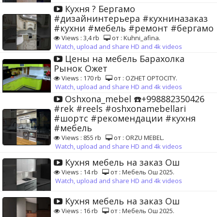
Кухня ? Бергамо
#дизайнинтерьера #кухниназаказ
#кухни #мебель #ремонт #бергамо
Views : 3,4 rb
от : Kuhni_afina.
Watch, upload and share HD and 4k videos
Цены на мебель Барахолка
Рынок Ожет
Views : 170 rb
от : OZHET OPTOCITY.
Watch, upload and share HD and 4k videos
Oshxona_mebel ☎️+998882350426
#rek #reels #oshxonamebellari
#шортс #рекомендации #кухня
#мебель
Views : 855 rb
от : ORZU MEBEL.
Watch, upload and share HD and 4k videos
Кухня мебель на заказ Ош
Views : 14 rb
от : Мебель Ош 2025.
Watch, upload and share HD and 4k videos
Кухня мебель на заказ Ош
Views : 16 rb
от : Мебель Ош 2025.