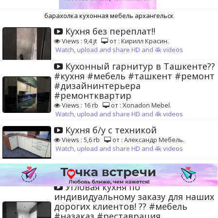
барахолка кухонная мебель архангельск
Кухня без переплат‼️
Views : 9,4 jt
от : Кирилл Красин.
Watch, upload and share HD and 4k videos
Кухонный гарнитур в Ташкенте??
#кухня #мебель #ташкент #ремонт
#дизайнинтерьера
#ремонтквартир
Views : 16 rb
от : Xonadon Mebel.
Watch, upload and share HD and 4k videos
Кухня б/у с техникой
Views : 5,6 rb
от : Александр Мебель.
Watch, upload and share HD and 4k videos
Угловая кухня по
индивидуальному заказу для наших
дорогих клиентов! ?? #мебель
#назаказ #реставрация