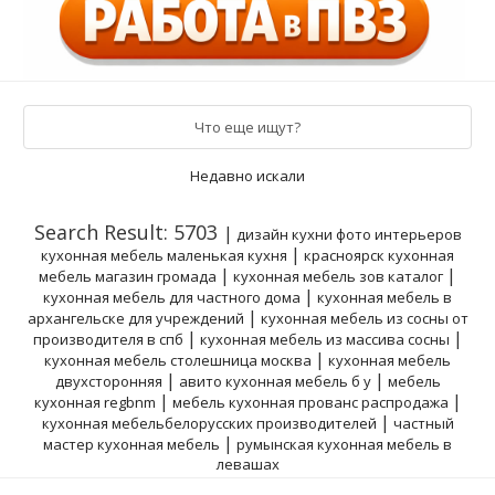
Что еще ищут?
Недавно искали
Search Result: 5703
|
дизайн кухни фото интерьеров
|
кухонная мебель маленькая кухня
красноярск кухонная
|
|
мебель магазин громада
кухонная мебель зов каталог
|
кухонная мебель для частного дома
кухонная мебель в
|
архангельске для учреждений
кухонная мебель из сосны от
|
|
производителя в спб
кухонная мебель из массива сосны
|
кухонная мебель столешница москва
кухонная мебель
|
|
двухсторонняя
авито кухонная мебель б у
мебель
|
|
кухонная regbnm
мебель кухонная прованс распродажа
|
кухонная мебельбелорусских производителей
частный
|
мастер кухонная мебель
румынская кухонная мебель в
левашах