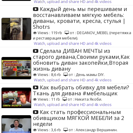
Watch, upload and share HD and 4k videos
Каждый день мы перешиваем и
восстанавливаем мягкую мебель:
диваны, кровати, кресла, стулья |
Shotrs
Views : 119 rb
от : DEGANOV_MEBEL (перетяжка
и реставрация мебели).
Watch, upload and share HD and 4k videos
Сделала ДИВАН МЕЧТЫ из
старого дивана,Своими руками,Как
обновить диван закопейки,Вторая
жизнь дивану
Views : 8,6 rb
от : День мамы DIY.
Watch, upload and share HD and 4k videos
Как выбрать обивку для мебели?
Ткань для дивана #мебельщик
Views : 11 rb
от : Никита Якоби.
Watch, upload and share HD and 4k videos
Как стать профессиональным
обивщиком МЯГКОЙ МЕБЕЛИ за 2
недели
Views : 3,6 rb
от : Александр Вершинин.