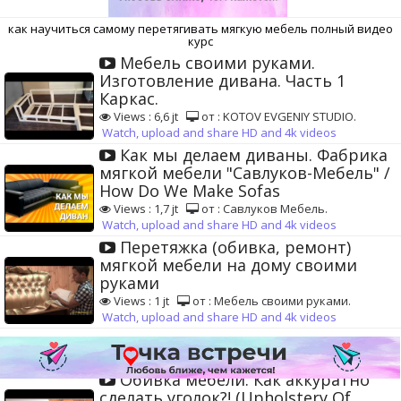
как научиться самому перетягивать мягкую мебель полный видео
курс
Мебель своими руками.
Изготовление дивана. Часть 1
Каркас.
Views : 6,6 jt
от : KOTOV EVGENIY STUDIO.
Watch, upload and share HD and 4k videos
Как мы делаем диваны. Фабрика
мягкой мебели "Савлуков-Мебель" /
How Do We Make Sofas
Views : 1,7 jt
от : Савлуков Мебель.
Watch, upload and share HD and 4k videos
Перетяжка (обивка, ремонт)
мягкой мебели на дому своими
руками
Views : 1 jt
от : Мебель своими руками.
Watch, upload and share HD and 4k videos
Обивка мебели. Как аккуратно
сделать уголок?! (Upholstery Of