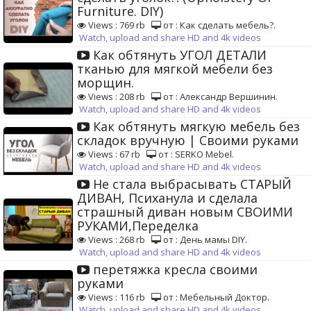
Furniture. DIY)
Views : 769 rb
от : Как сделать мебель?.
Watch, upload and share HD and 4k videos
Как обтянуть УГОЛ ДЕТАЛИ
тканью для мягкой мебели без
морщин.
Views : 208 rb
от : Александр Вершинин.
Watch, upload and share HD and 4k videos
Как обтянуть мягкую мебель без
складок вручную | Своими руками
Views : 67 rb
от : SERKO Mebel.
Watch, upload and share HD and 4k videos
Не стала выбрасывать СТАРЫЙ
ДИВАН, Психанула и сделала
страшный диван новым СВОИМИ
РУКАМИ,Переделка
Views : 268 rb
от : День мамы DIY.
Watch, upload and share HD and 4k videos
перетяжка кресла своими
руками
Views : 116 rb
от : Мебельный Доктор.
Watch, upload and share HD and 4k videos