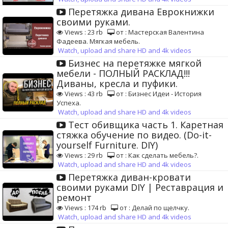
Перетяжка дивана Еврокнижки
своими руками.
Views : 23 rb
от : Мастерская Валентина
Фадеева. Мягкая мебель.
Watch, upload and share HD and 4k videos
Бизнес на перетяжке мягкой
мебели - ПОЛНЫЙ РАСКЛАД!!!
Диваны, кресла и пуфики.
Views : 43 rb
от : Бизнес Идеи - История
Успеха.
Watch, upload and share HD and 4k videos
Тест обивщика часть 1. Каретная
стяжка обучение по видео. (Do-it-
yourself Furniture. DIY)
Views : 29 rb
от : Как сделать мебель?.
Watch, upload and share HD and 4k videos
Перетяжка диван-кровати
своими руками DIY | Реставрация и
ремонт
Views : 174 rb
от : Делай по щелчку.
Watch, upload and share HD and 4k videos