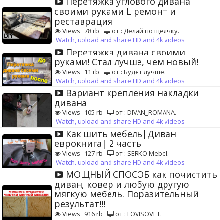
Перетяжка углового дивана
своими руками L ремонт и
реставрация
Views : 78 rb
от : Делай по щелчку.
Watch, upload and share HD and 4k videos
Перетяжка дивана своими
руками! Стал лучше, чем новый!
Views : 11 rb
от : Будет лучше.
Watch, upload and share HD and 4k videos
Вариант крепления накладки
дивана
Views : 105 rb
от : DIVAN_ROMANA.
Watch, upload and share HD and 4k videos
Как шить мебель|Диван
еврокнига| 2 часть
Views : 127 rb
от : SERKO Mebel.
Watch, upload and share HD and 4k videos
МОЩНЫЙ СПОСОБ как почистить
диван, ковер и любую другую
мягкую мебель. Поразительный
результат!!!
Views : 916 rb
от : LOVISOVET.