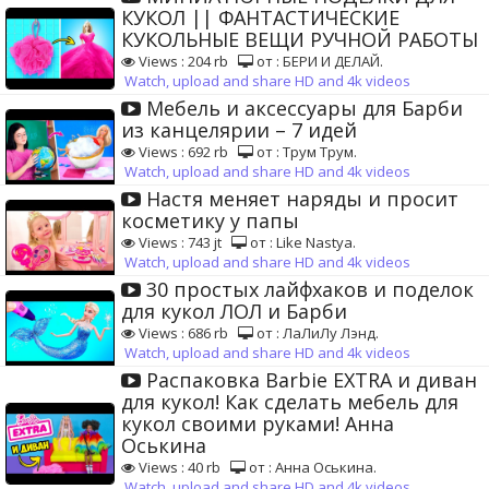
КУКОЛ || ФАНТАСТИЧЕСКИЕ
КУКОЛЬНЫЕ ВЕЩИ РУЧНОЙ РАБОТЫ
Views : 204 rb
от : БЕРИ И ДЕЛАЙ.
Watch, upload and share HD and 4k videos
Мебель и аксессуары для Барби
из канцелярии – 7 идей
Views : 692 rb
от : Трум Трум.
Watch, upload and share HD and 4k videos
Настя меняет наряды и просит
косметику у папы
Views : 743 jt
от : Like Nastya.
Watch, upload and share HD and 4k videos
30 простых лайфхаков и поделок
для кукол ЛОЛ и Барби
Views : 686 rb
от : ЛаЛиЛу Лэнд.
Watch, upload and share HD and 4k videos
Распаковка Barbie EXTRA и диван
для кукол! Как сделать мебель для
кукол своими руками! Анна
Оськина
Views : 40 rb
от : Анна Оськина.
Watch, upload and share HD and 4k videos