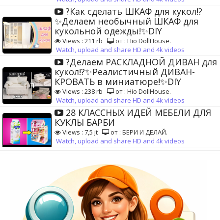
?Как сделать ШКАФ для кукол!?
✨Делаем необычный ШКАФ для
кукольной одежды!✨DIY
Views : 211 rb
от : Hio DollHouse.
Watch, upload and share HD and 4k videos
?Делаем РАСКЛАДНОЙ ДИВАН для
кукол!?✨Реалистичный ДИВАН-
КРОВАТЬ в миниатюре!✨DIY
Views : 238 rb
от : Hio DollHouse.
Watch, upload and share HD and 4k videos
28 КЛАССНЫХ ИДЕЙ МЕБЕЛИ ДЛЯ
КУКЛЫ БАРБИ
Views : 7,5 jt
от : БЕРИ И ДЕЛАЙ.
Watch, upload and share HD and 4k videos