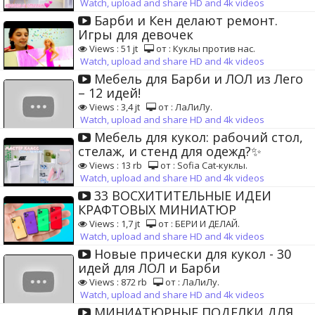
Watch, upload and share HD and 4k videos
Барби и Кен делают ремонт.
Игры для девочек
Views : 51 jt
от : Куклы против нас.
Watch, upload and share HD and 4k videos
Мебель для Барби и ЛОЛ из Лего
– 12 идей!
Views : 3,4 jt
от : ЛаЛиЛу.
Watch, upload and share HD and 4k videos
Мебель для кукол: рабочий стол,
стелаж, и стенд для одежд?✨
Views : 13 rb
от : Sofia Cat-куклы.
Watch, upload and share HD and 4k videos
33 ВОСХИТИТЕЛЬНЫЕ ИДЕИ
КРАФТОВЫХ МИНИАТЮР
Views : 1,7 jt
от : БЕРИ И ДЕЛАЙ.
Watch, upload and share HD and 4k videos
Новые прически для кукол - 30
идей для ЛОЛ и Барби
Views : 872 rb
от : ЛаЛиЛу.
Watch, upload and share HD and 4k videos
МИНИАТЮРНЫЕ ПОДЕЛКИ ДЛЯ