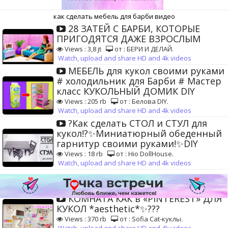
как сделать мебель для барби видео
28 ЗАТЕЙ С БАРБИ, КОТОРЫЕ
ПРИГОДЯТСЯ ДАЖЕ ВЗРОСЛЫМ
Views : 3,8 jt
от : БЕРИ И ДЕЛАЙ.
Watch, upload and share HD and 4k videos
МЕБЕЛЬ для кукол своими руками
# холодильник для Барби # Мастер
класс КУКОЛЬНЫЙ ДОМИК DIY
Views : 205 rb
от : Белова DIY.
Watch, upload and share HD and 4k videos
?Как сделать СТОЛ и СТУЛ для
кукол!?✨Миниатюрный обеденный
гарнитур своими руками!✨DIY
Views : 18 rb
от : Hio DollHouse.
Watch, upload and share HD and 4k videos
КОМНАТА КАК в «PINTEREST» ДЛЯ
КУКОЛ *aesthetic*✨???
Views : 370 rb
от : Sofia Cat-куклы.