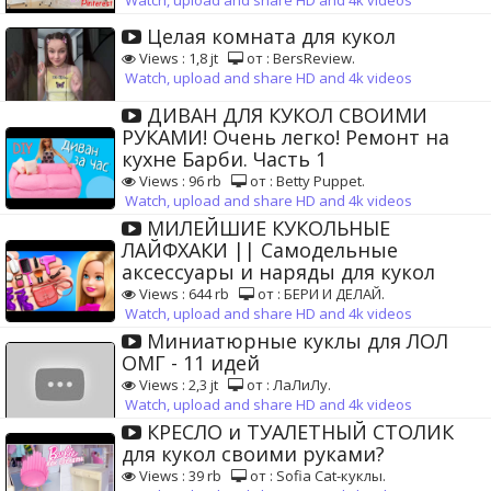
Watch, upload and share HD and 4k videos
Целая комната для кукол
Views : 1,8 jt
от : BersReview.
Watch, upload and share HD and 4k videos
ДИВАН ДЛЯ КУКОЛ СВОИМИ
РУКАМИ! Очень легко! Ремонт на
кухне Барби. Часть 1
Views : 96 rb
от : Betty Puppet.
Watch, upload and share HD and 4k videos
МИЛЕЙШИЕ КУКОЛЬНЫЕ
ЛАЙФХАКИ || Самодельные
аксессуары и наряды для кукол
Views : 644 rb
от : БЕРИ И ДЕЛАЙ.
Watch, upload and share HD and 4k videos
Миниатюрные куклы для ЛОЛ
ОМГ - 11 идей
Views : 2,3 jt
от : ЛаЛиЛу.
Watch, upload and share HD and 4k videos
КРЕСЛО и ТУАЛЕТНЫЙ СТОЛИК
для кукол своими руками?
Views : 39 rb
от : Sofia Cat-куклы.