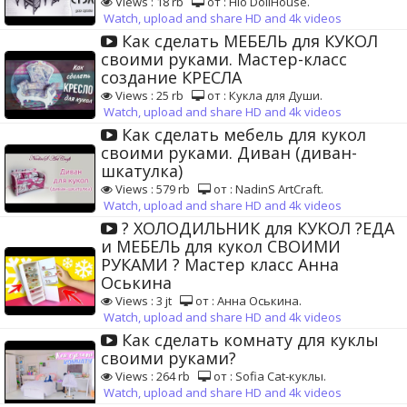
Views : 18 rb
от : Hio DollHouse.
Watch, upload and share HD and 4k videos
Как сделать МЕБЕЛЬ для КУКОЛ
своими руками. Мастер-класс
создание КРЕСЛА
Views : 25 rb
от : Кукла для Души.
Watch, upload and share HD and 4k videos
Как сделать мебель для кукол
своими руками. Диван (диван-
шкатулка)
Views : 579 rb
от : NadinS ArtCraft.
Watch, upload and share HD and 4k videos
? ХОЛОДИЛЬНИК для КУКОЛ ?ЕДА
и МЕБЕЛЬ для кукол СВОИМИ
РУКАМИ ? Мастер класс Анна
Оськина
Views : 3 jt
от : Анна Оськина.
Watch, upload and share HD and 4k videos
Как сделать комнату для куклы
своими руками?
Views : 264 rb
от : Sofia Cat-куклы.
Watch, upload and share HD and 4k videos