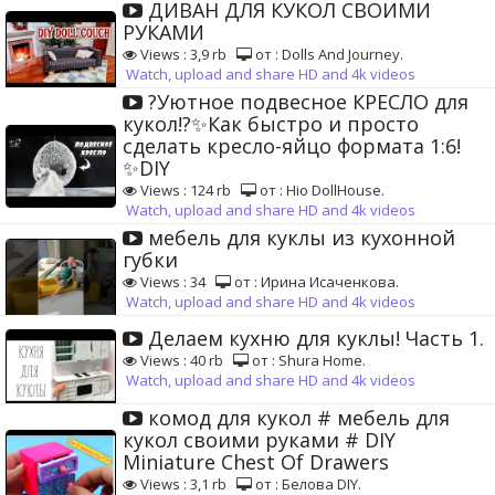
ДИВАН ДЛЯ КУКОЛ СВОИМИ
РУКАМИ
Views : 3,9 rb
от : Dolls And Journey.
Watch, upload and share HD and 4k videos
?Уютное подвесное КРЕСЛО для
кукол!?✨Как быстро и просто
сделать кресло-яйцо формата 1:6!
✨DIY
Views : 124 rb
от : Hio DollHouse.
Watch, upload and share HD and 4k videos
мебель для куклы из кухонной
губки
Views : 34
от : Ирина Исаченкова.
Watch, upload and share HD and 4k videos
Делаем кухню для куклы! Часть 1.
Views : 40 rb
от : Shura Home.
Watch, upload and share HD and 4k videos
комод для кукол # мебель для
кукол своими руками # DIY
Miniature Chest Of Drawers
Views : 3,1 rb
от : Белова DIY.