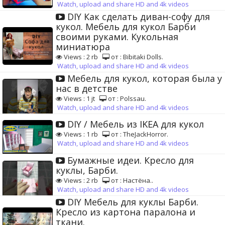
Watch, upload and share HD and 4k videos
DIY Как сделать диван-софу для
кукол. Мебель для кукол Барби
своими руками. Кукольная
миниатюра
Views : 2 rb
от : Bibitaki Dolls.
Watch, upload and share HD and 4k videos
Мебель для кукол, которая была у
нас в детстве
Views : 1 jt
от : Polssau.
Watch, upload and share HD and 4k videos
DIY / Мебель из IKEA для кукол
Views : 1 rb
от : TheJackHorror.
Watch, upload and share HD and 4k videos
Бумажные идеи. Кресло для
куклы, Барби.
Views : 2 rb
от : Настёна..
Watch, upload and share HD and 4k videos
DIY Мебель для куклы Барби.
Кресло из картона паралона и
ткани.