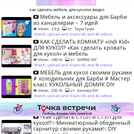
как сделать мебель для куколок видео
Мебель и аксессуары для Барби
из канцелярии – 7 идей
Views : 3,6 jt
от : Трум Трум.
Watch, upload and share HD and 4k videos
КАК СДЕЛАТЬ КОМНАТУ «indi Kid»
ДЛЯ КУКОЛ? «Как сделать кровать
для кукол» и мебель
Views : 390 rb
от : BARBIE DIY.
Watch, upload and share HD and 4k videos
МЕБЕЛЬ для кукол своими руками
# холодильник для Барби # Мастер
класс КУКОЛЬНЫЙ ДОМИК DIY
Views : 205 rb
от : Белова DIY.
Watch, upload and share HD and 4k videos
?Как сделать СТОЛ и СТУЛ для
кукол!?✨Миниатюрный обеденный
гарнитур своими руками!✨DIY