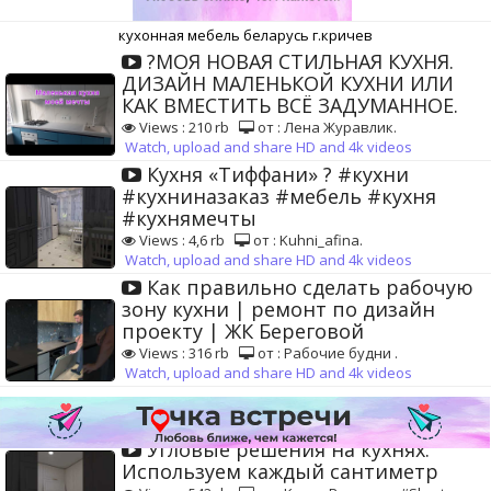
кухонная мебель беларусь г.кричев
?МОЯ НОВАЯ СТИЛЬНАЯ КУХНЯ.
ДИЗАЙН МАЛЕНЬКОЙ КУХНИ ИЛИ
КАК ВМЕСТИТЬ ВСЁ ЗАДУМАННОЕ.
Views : 210 rb
от : Лена Журавлик.
Watch, upload and share HD and 4k videos
Кухня «Тиффани» ? #кухни
#кухниназаказ #мебель #кухня
#кухнямечты
Views : 4,6 rb
от : Kuhni_afina.
Watch, upload and share HD and 4k videos
Как правильно сделать рабочую
зону кухни | ремонт по дизайн
проекту | ЖК Береговой
Views : 316 rb
от : Рабочие будни .
Watch, upload and share HD and 4k videos
Угловые решения на кухнях.
Используем каждый сантиметр