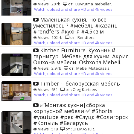
Views : 28 rb
от : Buyrutma_mebellar.
Watch, upload and share HD and 4k videos
Маленькая кухня, но все
уместилось ? #мебель #казань
#rendfers #кухня #4.5кв.м
Views : 102 rb
от : Rendfers.
Watch, upload and share HD and 4k videos
Kitchen Furniture. Кухонный
гарнитур. Мебель для кухни. Акрил.
Ошхона мебели. Oshxona Mebeli.
Views : 2,9 rb
от : Mebel Mutaxassis.
Watch, upload and share HD and 4k videos
Timber - белорусская мебель
Views : 631
от : Oleg Kartsev.
Watch, upload and share HD and 4k videos
✅Монтаж кухни|сборка
корпусной мебели ✅ #Shorts
#youtube #рек #Слуцк #Солигорск
#Копыль #Беларусь
Views : 518
от : LIFEMASTER.