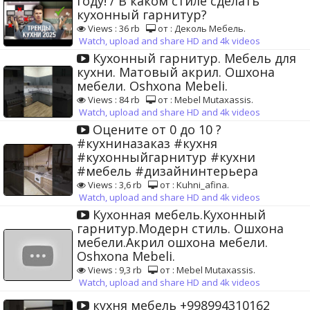
году! / В каком стиле сделать
кухонный гарнитур?
Views : 36 rb
от : Деколь Мебель.
Watch, upload and share HD and 4k videos
Кухонный гарнитур. Мебель для
кухни. Матовый акрил. Ошхона
мебели. Oshxona Mebeli.
Views : 84 rb
от : Mebel Mutaxassis.
Watch, upload and share HD and 4k videos
Оцените от 0 до 10 ?
#кухниназаказ #кухня
#кухонныйгарнитур #кухни
#мебель #дизайнинтерьера
Views : 3,6 rb
от : Kuhni_afina.
Watch, upload and share HD and 4k videos
Кухонная мебель.Кухонный
гарнитур.Модерн стиль. Ошхона
мебели.Акрил ошхона мебели.
Oshxona Mebeli.
Views : 9,3 rb
от : Mebel Mutaxassis.
Watch, upload and share HD and 4k videos
кухня мебель +998994310162