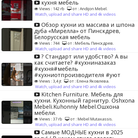
кухня мебель
Views : 142 rb
от : Andijon Mebel.
Watch, upload and share HD and 4k videos
Обзор кухни из массива и шпона
дуба «Мирелла» от Пинскдрев,
Белорусская мебель
Views : 744
от : Мебель Пинскдрев.
Watch, upload and share HD and 4k videos
? Стандарт или удобство? А вы
как считаете? #кухниназаказ
#кухня#мебель
#кухниотпроизводителя #уют
Views : 3,4 jt
от : Елена Яковлева.
Watch, upload and share HD and 4k videos
Kitchen Furniture. Мебель для
кухни. Кухонный гарнитур. Oshxona
Mebeli.Kuhonniy Mebel.Ошхона
мебели.
Views : 37 rb
от : Mebel Mutaxassis.
Watch, upload and share HD and 4k videos
Самые МОДНЫЕ кухни в 2025