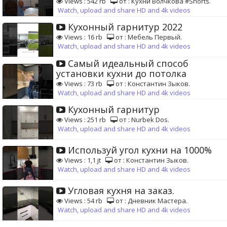
Views : 542 rb
от : Кухни Волчкова #Shorts.
Watch, upload and share HD and 4k videos
Кухонный гарнитур 2022
Views : 16 rb
от : Мебель Первый.
Watch, upload and share HD and 4k videos
Самый идеальный способ
установки кухни до потолка
Views : 73 rb
от : Константин Зыков.
Watch, upload and share HD and 4k videos
Кухонный гарнитур
Views : 251 rb
от : Nurbek Dos.
Watch, upload and share HD and 4k videos
Используй угол кухни на 1000%
Views : 1,1 jt
от : Константин Зыков.
Watch, upload and share HD and 4k videos
Угловая кухня на заказ.
Views : 54 rb
от : Дневник Мастера.
Watch, upload and share HD and 4k videos