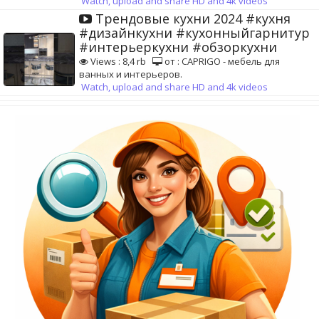
Watch, upload and share HD and 4k videos
Трендовые кухни 2024 #кухня
#дизайнкухни #кухонныйгарнитур
#интерьеркухни #обзоркухни
Views : 8,4 rb
от : CAPRIGO - мебель для
ванных и интерьеров.
Watch, upload and share HD and 4k videos