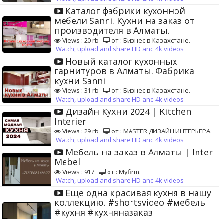
Каталог фабрики кухонной
мебели Sanni. Кухни на заказ от
производителя в Алматы.
Views : 20 rb
от : Бизнес в Казахстане.
Watch, upload and share HD and 4k videos
Новый каталог кухонных
гарнитуров в Алматы. Фабрика
кухни Sanni
Views : 31 rb
от : Бизнес в Казахстане.
Watch, upload and share HD and 4k videos
Дизайн Кухни 2024 | Kitchen
Interier
Views : 29 rb
от : MASTER ДИЗАЙН ИНТЕРЬЕРА.
Watch, upload and share HD and 4k videos
Мебель на заказ в Алматы | Inter
Mebel
Views : 917
от : Myfirm.
Watch, upload and share HD and 4k videos
Еще одна красивая кухня в нашу
коллекцию. #shortsvideo #мебель
#кухня #кухняназаказ