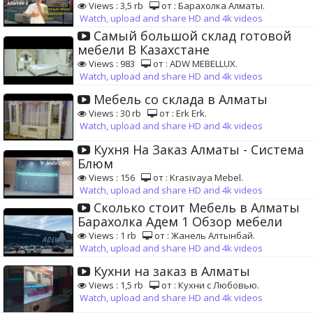
Views : 3,5 rb
от : Барахолка Алматы.
Watch, upload and share HD and 4k videos
Самый большой склад готовой
мебели В Казахстане
Views : 983
от : ADW MEBELLUX.
Watch, upload and share HD and 4k videos
Мебель со склада в Алматы
Views : 30 rb
от : Erk Erk.
Watch, upload and share HD and 4k videos
Кухня На Заказ Алматы - Система
Блюм
Views : 156
от : Krasivaya Mebel.
Watch, upload and share HD and 4k videos
Сколько стоит Мебель в Алматы
Барахолка Адем 1 Обзор мебели
Views : 1 rb
от : Жанель Алтынбай.
Watch, upload and share HD and 4k videos
Кухни на заказ в Алматы
Views : 1,5 rb
от : Кухни с Любовью.
Watch, upload and share HD and 4k videos