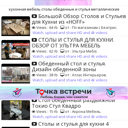
кухонная мебель столы обеденные и стулья металлические
Большой Обзор Столов и Стульев
для Кухни из «HOFF»
Views : 64 rb
от : По магазинам с Беатрис.
Watch, upload and share HD and 4k videos
СТОЛЫ И СТУЛЬЯ ДЛЯ КУХНИ.
ОБЗОР ОТ УЛЬТРА МЕБЕЛЬ
Views : 62 rb
от : Ультра Меблі.
Watch, upload and share HD and 4k videos
Обеденный стол и стулья.
Дизайн обеденной зоны
Views : 38 rb
от : Атлас Интерьеров.
Watch, upload and share HD and 4k videos
Стол обеденный раздвижной
Токио Стул Квадро
Views : 15 rb
от : Акрона Мебель.
Watch, upload and share HD and 4k videos
Столы и стулья для кухни 4