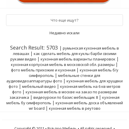
Что еще ищут?
Недавно искали
Search Result: 5703
|
румынская кухонная мебель в
|
левашах
как сделать мебель для куклы барби своими
|
|
руками видео
кухонная мебель варианты планировок
|
кухонная корпусная мебель в московской обл. размеры
|
фото мебель прихожие и кухонная
кухонная мебель б/у
|
симферополь
мебельные стенки для
|
аудиовидеоаппаратуры фото
кухонная мебель для хрущвки
|
|
фото
мебельный видео
кухонная мебель на 6 кв метров
|
фото
кухонная мебель в москве на заказ по размерам
|
|
заказчика
видеоуроки по базис мебельщик 8
кухонная
|
мебель бу симферополь
кухонная мебель доска объявлений
|
wr board
кухонная мебель в реутово
Copyright © 2021 • Всё про Мебель • All rights reserved. •