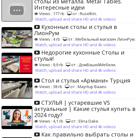
столы из металла. Metal Tables.
Интересные идеи
Views : 177 rb
от : RuselKin.
Watch, upload and share HD and 4k videos
Кухонные столы и стулья в
ЛионРум
Views : 4 rb
от : Мебельный магазин ЛионРум.
Watch, upload and share HD and 4k videos
Недорогие кухонные Столы и
стулья!
Views : 9,9 rb
от : ДомВашейМебели.
Watch, upload and share HD and 4k videos
Стол и стулья «Армани» Турция
Views : 38 rb
от : Mayrtup Baaev.
Watch, upload and share HD and 4k videos
СТУЛЬЯ | устаревшие VS
актуальные | Какие стулья купить в
2024 году?
Views : 4,1 rb
от : Elina Dake.
Watch, upload and share HD and 4k videos
Как правильно выбрать столы и