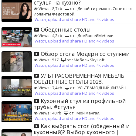
стулья на кухню?
Views : 8,7 rb
от : Дизайн и ремонт. Советы от
Иоланты Федотовой.
Watch, upload and share HD and 4k videos
Обеденные столы
Views : 4,2 rb
от : ДомВашейМебели.
Watch, upload and share HD and 4k videos
Обзор стола Модерн со стулями
Views : 517
от : Мебель Sky Loft.
Watch, upload and share HD and 4k videos
УЛЬТРАСОВРЕМЕННАЯ МЕБЕЛЬ
ОБЕДЕННЫЕ СТОЛЫ 2023.
Views : 7,4 rb
от : УЛЬТРАМОДНЫЙ ДИЗАЙН.
Watch, upload and share HD and 4k videos
Кухонный стул из профильной
трубы. #стулья
Views : 48 rb
от : Мой мангал.
Watch, upload and share HD and 4k videos
Как выбрать стол (обеденный и
кухонный)? Выбор кухонного |