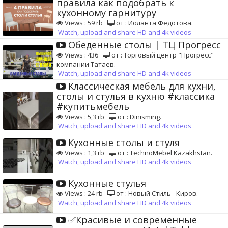
правила как подобрать к
кухонному гарнитуру
Views : 59 rb
от : Иоланта Федотова.
Watch, upload and share HD and 4k videos
Обеденные столы | ТЦ Прогресс
Views : 436
от : Торговый центр "Прогресс"
компании Татаев.
Watch, upload and share HD and 4k videos
Классическая мебель для кухни,
столы и стулья в кухню #классика
#купитьмебель
Views : 5,3 rb
от : Dinisming.
Watch, upload and share HD and 4k videos
Кухонные столы и стуля
Views : 1,3 rb
от : TechnoMebel Kazakhstan.
Watch, upload and share HD and 4k videos
Кухонные стулья
Views : 24 rb
от : Новый Стиль - Киров.
Watch, upload and share HD and 4k videos
✅Красивые и современные