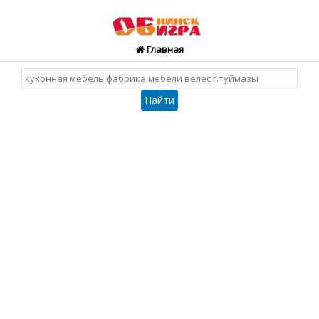
Главная