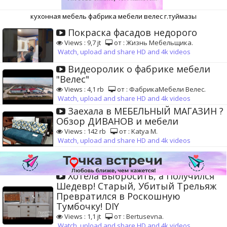
кухонная мебель фабрика мебели велес г.туймазы
Покраска фасадов недорого
Views : 9,7 jt
от : Жизнь Мебельщика.
Watch, upload and share HD and 4k videos
Видеоролик о фабрике мебели
"Велес"
Views : 4,1 rb
от : ФабрикаМебели Велес.
Watch, upload and share HD and 4k videos
Заехала в МЕБЕЛЬНЫЙ МАГАЗИН ?
Обзор ДИВАНОВ и мебели
Views : 142 rb
от : Katya M.
Watch, upload and share HD and 4k videos
Хотела Выбросить, а Получился
Шедевр! Старый, Убитый Трельяж
Превратился в Роскошную
Тумбочку! DIY
Views : 1,1 jt
от : Bertusevna.
Watch, upload and share HD and 4k videos