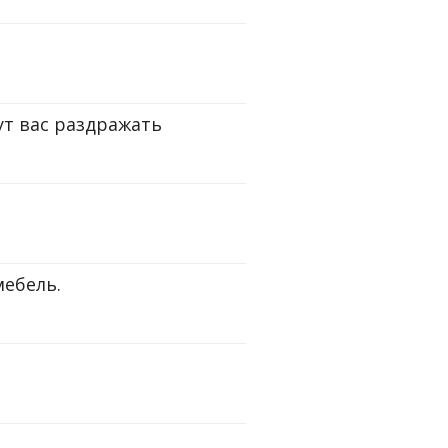
ут вас раздражать
мебель.