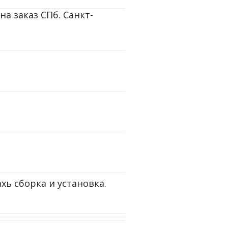
а заказ СПб. Санкт-
ь сборка и установка.