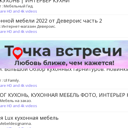
УХОНЬ | ИНТЕРЬЕР КУХНИ
 : Мебельный Гид.
are HD and 4k videos
онной мебели 2022 от Девероис часть 2
: Интернет-магазин Девероис.
are HD and 4k videos
. Большой Обзор кухонных гарнитуров. Новинк
 : Ul Family.
are HD and 4k videos
Г КУХОНЬ, КУХОННАЯ МЕБЕЛЬ ФОТО, ИНТЕРЬЕР 
 Мебель на заказ.
are HD and 4k videos
 Lux кухонная мебель
 Mebeldesignanna.