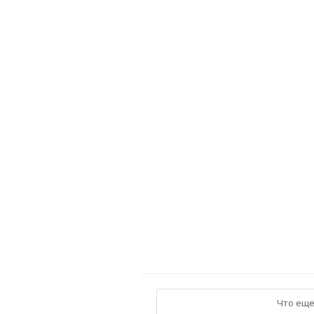
Что еще