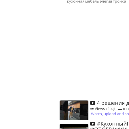
4 решения д
Views : 1,4 jt
от 
Watch, upload and sh
#КухонныйГ