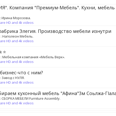
Я". Компания "Премиум-Мебель". Кухни, мебель н
: Ирина Морозова.
are HD and 4k videos
абрика Элегия. Производство мебели изнутри
 : Наполеон Мебель.
are HD and 4k videos
 ⭐️
 : Мебельная компания «Мебель Верк».
are HD and 4k videos
изнес-что с ним?
: Завод с НУЛЯ.
are HD and 4k videos
ираем кухонный мебель "Афина"3м Соьлжа-ГIалах
: СБОРКА МЕБЕЛИ Furniture Assembly.
are HD and 4k videos