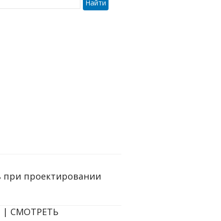
ь при проектировании
 | СМОТРЕТЬ