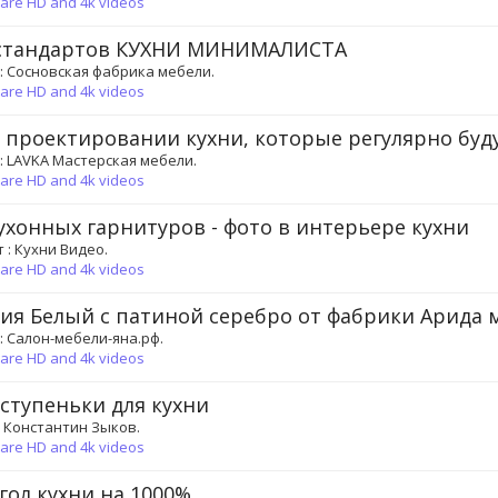
are HD and 4k videos
 стандартов КУХНИ МИНИМАЛИСТА
: Сосновская фабрика мебели.
are HD and 4k videos
 проектировании кухни, которые регулярно буд
: LAVKA Мастерская мебели.
are HD and 4k videos
ухонных гарнитуров - фото в интерьере кухни
 : Кухни Видео.
are HD and 4k videos
ия Белый с патиной серебро от фабрики Арида 
: Салон-мебели-яна.рф.
are HD and 4k videos
тупеньки для кухни
: Константин Зыков.
are HD and 4k videos
гол кухни на 1000%