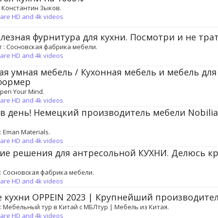
: Константин Зыков.
are HD and 4k videos
лезная фурнитура для кухни. Посмотри и не тра
 : Сосновская фабрика мебели.
are HD and 4k videos
я умная мебель / Кухонная мебель и мебель для 
формер
Open Your Mind.
are HD and 4k videos
 в день! Немецкий производитель мебели Nobili
: Eman Materials.
are HD and 4k videos
е решения для антресольной КУХНИ. Делюсь к
: Сосновская фабрика мебели.
are HD and 4k videos
кухни OPPEIN 2023 | Крупнейший производител
: Мебельный тур в Китай с МБЛтур | Мебель из Китая.
are HD and 4k videos