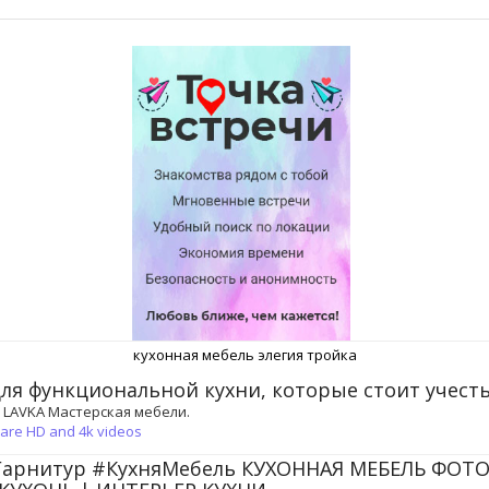
кухонная мебель элегия тройка
ля функциональной кухни, которые стоит учест
: LAVKA Мастерская мебели.
are HD and 4k videos
арнитур #КухняМебель КУХОННАЯ МЕБЕЛЬ ФОТО