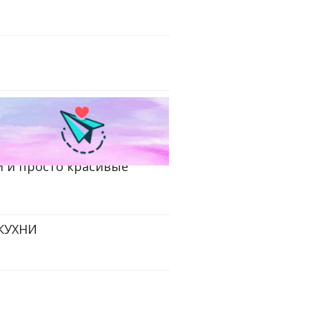
и и просто красивые
КУХНИ