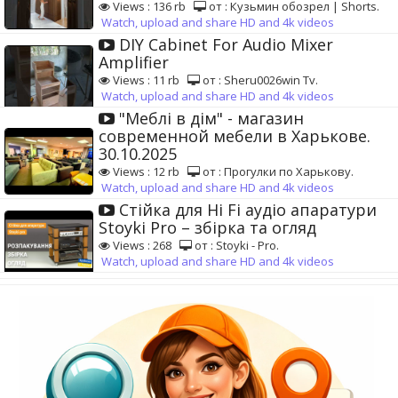
Views : 136 rb
от : Кузьмин обозрел | Shorts.
Watch, upload and share HD and 4k videos
DIY Cabinet For Audio Mixer
Amplifier
Views : 11 rb
от : Sheru0026win Tv.
Watch, upload and share HD and 4k videos
"Меблі в дім" - магазин
современной мебели в Харькове.
30.10.2025
Views : 12 rb
от : Прогулки по Харькову.
Watch, upload and share HD and 4k videos
Стійка для Hi Fi аудіо апаратури
Stoyki Pro – збірка та огляд
Views : 268
от : Stoyki - Pro.
Watch, upload and share HD and 4k videos