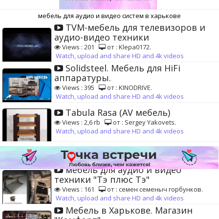
мебель для аудио и видео систем в харькове
TVM-мебель для телевизоров и
аудио-видео техники
Views : 201
от : Klepa0172.
Watch, upload and share HD and 4k videos
Solidsteel. Мебель для HiFi
аппаратуры.
Views : 395
от : KINODRIVE.
Watch, upload and share HD and 4k videos
Tabula Rasa (AV мебель)
Views : 2,6 rb
от : Sergey Yakovets.
Watch, upload and share HD and 4k videos
мебель для аудио и видео
техники "Тэ плюс Тэ"
Views : 161
от : семен семеныч горбунков.
Watch, upload and share HD and 4k videos
Мебель в Харькове. Магазин