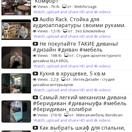
"Комфорт"
Views : 76 rb
от : Webforsage.
Watch, upload and share HD and 4k videos
Audio Rack. Стойка для
аудиоаппаратуры своими руками.
Views : 1,5 rb
от : Эхо Блюмлейна.
Watch, upload and share HD and 4k videos
Не покупайте ТАКИЕ диваны!
#дизайн #диван #мебель
Views : 198 rb
от : Студия архитектурного
дизайна ALLA KROL.
Watch, upload and share HD and 4k videos
Кухня в хрущевке, 5 кв.м
Views : 2,2 jt
от : ИнтекДизайн - студия
дизайна интерьеров.
Watch, upload and share HD and 4k videos
Самый легкий механизм дивана
#беридиван #диваныуфа #мебель
#беридиван_колибри
Views : 210 rb
от : Мягкая мебель Beridivan.
Watch, upload and share HD and 4k videos
Как выбрать шкаф для спальни,