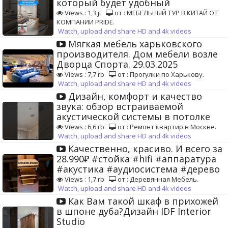
который будет удобный
Views : 1,3 jt
от : МЕБЕЛЬНЫЙ ТУР В КИТАЙ ОТ
КОМПАНИИ PRIDE.
Watch, upload and share HD and 4k videos
Мягкая мебель харьковского
производителя. Дом мебели возле
Дворца Спорта. 29.03.2025
Views : 7,7 rb
от : Прогулки по Харькову.
Watch, upload and share HD and 4k videos
Дизайн, комфорт и качество
звука: обзор встраиваемой
акустической системы в потолке
Views : 6,6 rb
от : Ремонт квартир в Москве.
Watch, upload and share HD and 4k videos
Качественно, красиво. И всего за
28.990₽ #стойка #hifi #аппаратура
#акустика #аудиосистема #дерево
Views : 1,7 rb
от : Деревянная Мебель.
Watch, upload and share HD and 4k videos
Как Вам такой шкаф в прихожей
в шпоне дуба?Дизайн IDF Interior
Studio