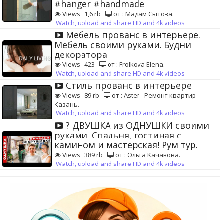
#hanger #handmade
Views : 1,6 rb
от : Мадам Сытова.
Watch, upload and share HD and 4k videos
Мебель прованс в интерьере.
Мебель своими руками. Будни
декоратора
Views : 423
от : Frolkova Elena.
Watch, upload and share HD and 4k videos
Стиль прованс в интерьере
Views : 89 rb
от : Aster - Ремонт квартир
Казань.
Watch, upload and share HD and 4k videos
? ДВУШКА из ОДНУШКИ своими
руками. Спальня, гостиная с
камином и мастерская! Рум тур.
Views : 389 rb
от : Ольга Kачанова.
Watch, upload and share HD and 4k videos