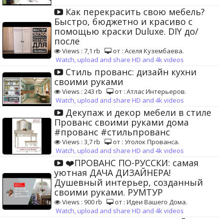
Как перекрасить свою мебель?
Быстро, бюджетно и красиво с
помощью краски Duluxe. DIY до/
после
Views : 7,1 rb
от : Аселя Кузембаева.
Watch, upload and share HD and 4k videos
Стиль прованс: дизайн кухни
своими руками
Views : 243 rb
от : Атлас Интерьеров.
Watch, upload and share HD and 4k videos
Декупаж и декор мебели в стиле
Прованс своими руками дома
#прованс #стильпрованс
Views : 3,7 rb
от : Уголок Прованса.
Watch, upload and share HD and 4k videos
❤️ПРОВАНС ПО-РУССКИ: самая
уютная ДАЧА ДИЗАЙНЕРА!
Душевный интерьер, созданный
своими руками. РУМТУР
Views : 900 rb
от : Идеи Вашего Дома.
Watch, upload and share HD and 4k videos