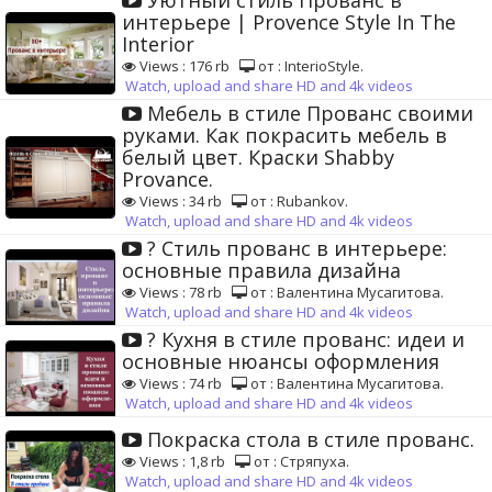
Уютный стиль Прованс в
интерьере | Provence Style In The
Interior
Views : 176 rb
от : InterioStyle.
Watch, upload and share HD and 4k videos
Мебель в стиле Прованс своими
руками. Как покрасить мебель в
белый цвет. Краски Shabby
Provance.
Views : 34 rb
от : Rubankov.
Watch, upload and share HD and 4k videos
? Стиль прованс в интерьере:
основные правила дизайна
Views : 78 rb
от : Валентина Мусагитова.
Watch, upload and share HD and 4k videos
? Кухня в стиле прованс: идеи и
основные нюансы оформления
Views : 74 rb
от : Валентина Мусагитова.
Watch, upload and share HD and 4k videos
Покраска стола в стиле прованс.
Views : 1,8 rb
от : Стряпуха.
Watch, upload and share HD and 4k videos