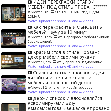
ИДЕИ ПЕРЕКРАСКИ СТАРОЙ
МЕБЕЛИ ПОД СТИЛЬ ПРОВАНС??????
Views : 3 rb
от : ПРОСТО МЫ. ? ИДЕИ ДЛЯ
ДОМА.?.
Watch, upload and share HD and 4k videos
Как перекрасить и ОБНОВИТЬ
мебель? Научу за 10 минут
Views : 317 rb
от : Перекраска мебели с Диной
Самохваловой..
Watch, upload and share HD and 4k videos
Красим стол в стиле Прованс.
Декор мебели своими руками
Views : 1,7 rb
от : Деревня в Подмосковье.
Watch, upload and share HD and 4k videos
Спальня в стиле прованс. Идеи:
дизайн и интерьер спальни,
мебель и прованский декор
Views : 8,2 rb
от : Атлас Интерьеров.
Watch, upload and share HD and 4k videos
Держи список и вдохновляйся
#своимируками #diy
#мадамсытова #вешалка #прованс