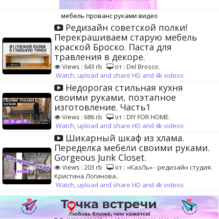
мебель прованс руками видео
Редизайн советской полки!
Перекрашиваем старую мебель
краской Броско. Паста для
травления в декоре.
Views : 643 rb
от : Del Brosco.
Watch, upload and share HD and 4k videos
Недорогая стильная кухня
своими руками, поэтапное
изготовление. Часть1
Views : 686 rb
от : DIY FOR HOME.
Watch, upload and share HD and 4k videos
Шикарный шкаф из хлама.
Переделка мебели своими руками.
Gorgeous Junk Closet.
Views : 203 rb
от : «КаэЛь» - редизайн студия.
Кристина Логинова..
Watch, upload and share HD and 4k videos