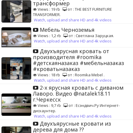
трансформер
Views : 19 rb
от : THE BEST FURNITURE
TRANSFORMER.
Watch, upload and share HD and 4k videos
Мебель Черноземья
Views : 1,2 rb
от : Светлана Заруцкая.
Watch, upload and share HD and 4k videos
Двухъярусная кровать от
производителя #roomika
#детскаяназаказ #мебельназаказ
#кроватьназаказ
Views : 18 rb
от : Roomika Mebel .
Watch, upload and share HD and 4k videos
2-х ярусная кровать с диваном
Лаворо. Видео @natalek18.11
г.Черкесск
Views : 9,7 rb
от : Есэндвич.Ру Интернет-
дискаунтер.
Watch, upload and share HD and 4k videos
Двухъярусные кровати из
дерева для дома ?️?