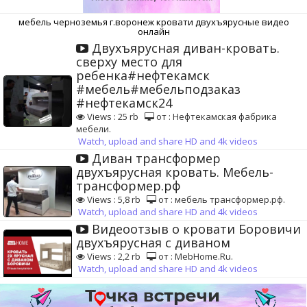
мебель черноземья г.воронеж кровати двухъярусные видео
онлайн
Двухъярусная диван-кровать.
сверху место для
ребенка#нефтекамск
#мебель#мебельподзаказ
#нефтекамск24
Views : 25 rb
от : Нефтекамская фабрика
мебели.
Watch, upload and share HD and 4k videos
Диван трансформер
двухъярусная кровать. Мебель-
трансформер.рф
Views : 5,8 rb
от : мебель трансформер.рф.
Watch, upload and share HD and 4k videos
Видеоотзыв о кровати Боровичи
двухъярусная с диваном
Views : 2,2 rb
от : MebHome.Ru.
Watch, upload and share HD and 4k videos