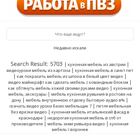
Что еще ищут?
Недавно искали
Search Result: 5703
|
|
кухонная мебель из австрии
|
видеоуроки мебель из картона
кухонная мебель в санкт пет
|
|
как покрасить мебель из шпона в белый цвет видео
|
видео майнкрафт как сделать мебель с командным блоком
|
как обтянуть мебель кожей своими руками видео
кухонная
|
мебель, аксесуары
мебель кухонная румыния в ростове на
|
|
дону
мебель внутреннюю отделку бытовую аудио в%
|
скачать видео уроки базис мебельщик 7
петля мебельная
|
без врезки видео
кухонная мебель итальянский фасад в
|
краснодаре
недорогая кухонная мебель в спб от
|
|
производителя
мебель экми ривьера видео
кухонная
мебель г.воронеж