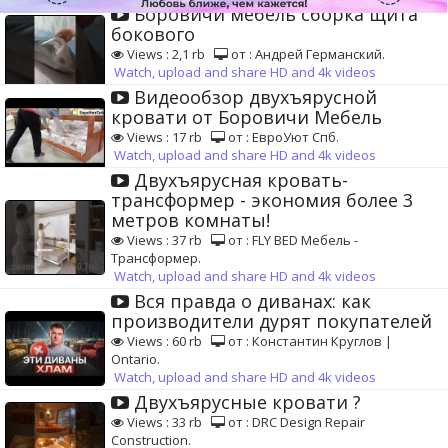
Боровичи мебель сборка щита
бокового
Views : 2,1 rb
от : Андрей Германский.
Watch, upload and share HD and 4k videos
Видеообзор двухъярусной
кровати от Боровичи Мебель
Views : 17 rb
от : ЕвроУют Спб.
Watch, upload and share HD and 4k videos
Двухъярусная кровать-
трансформер - экономия более 3
метров комнаты!
Views : 37 rb
от : FLY BED Мебель -
Трансформер.
Watch, upload and share HD and 4k videos
Вся правда о диванах: как
производители дурят покупателей
Views : 60 rb
от : Константин Круглов |
Ontario.
Watch, upload and share HD and 4k videos
Двухъярусные кровати ?️
Views : 33 rb
от : DRC Design Repair
Construction.