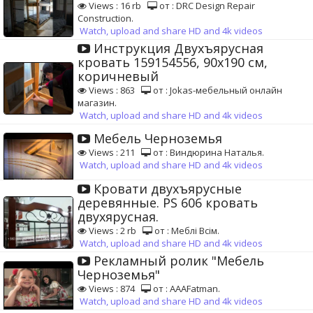
Views : 16 rb
от : DRC Design Repair
Construction.
Watch, upload and share HD and 4k videos
Инструкция Двухъярусная
кровать 159154556, 90x190 см,
коричневый
Views : 863
от : Jokas-мебельный онлайн
магазин.
Watch, upload and share HD and 4k videos
Мебель Черноземья
Views : 211
от : Виндюрина Наталья.
Watch, upload and share HD and 4k videos
Кровати двухъярусные
деревянные. PS 606 кровать
двухярусная.
Views : 2 rb
от : Меблі Всім.
Watch, upload and share HD and 4k videos
Рекламный ролик "Мебель
Черноземья"
Views : 874
от : AAAFatman.
Watch, upload and share HD and 4k videos