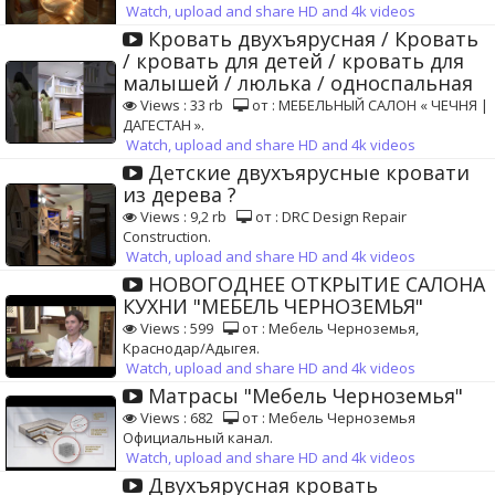
Watch, upload and share HD and 4k videos
Кровать двухъярусная / Кровать
/ кровать для детей / кровать для
малышей / люлька / односпальная
Views : 33 rb
от : МЕБЕЛЬНЫЙ САЛОН « ЧЕЧНЯ |
ДАГЕСТАН ».
Watch, upload and share HD and 4k videos
Детские двухъярусные кровати
из дерева ?️
Views : 9,2 rb
от : DRC Design Repair
Construction.
Watch, upload and share HD and 4k videos
НОВОГОДНЕЕ ОТКРЫТИЕ САЛОНА
КУХНИ "МЕБЕЛЬ ЧЕРНОЗЕМЬЯ"
Views : 599
от : Мебель Черноземья,
Краснодар/Адыгея.
Watch, upload and share HD and 4k videos
Матрасы "Мебель Черноземья"
Views : 682
от : Мебель Черноземья
Официальный канал.
Watch, upload and share HD and 4k videos
Двухъярусная кровать