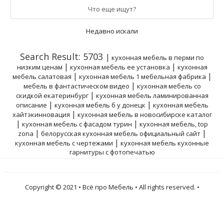
Что еще ищут?
Недавно искали
Search Result: 5703
|
кухонная мебель в перми по
|
|
низким ценам
кухонная мебель ее установка
кухонная
|
|
мебель салатовая
кухонная мебель 1 мебельная фабрика
|
мебель в фантастическом видео
кухонная мебель со
|
скидкой екатеринбург
кухонная мебель ламинированная
|
|
описание
кухонная мебель б у донецк
кухонная мебель
|
хайтэкинновация
кухонная мебель в новосибирске каталог
|
|
кухонная мебель с фасадом турин
кухонная мебель, top
|
|
zona
белорусская кухонная мебель официальный сайт
|
кухонная мебель с чертежами
кухонная мебель кухонные
гарнитуры с фотопечатью
Copyright © 2021 • Всё про Мебель • All rights reserved. •