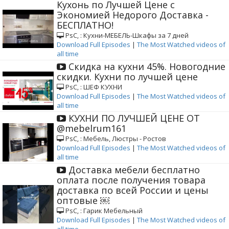
Кухонь по Лучшей Цене с
Экономией Недорого Доставка -
БЕСПЛАТНО!
РѕС‚ : Кухни-МЕБЕЛЬ-Шкафы за 7 дней
Download Full Episodes
|
The Most Watched videos of
all time
Cкидка на кухни 45%. Новогодние
скидки. Кухни по лучшей цене
РѕС‚ : ШЕФ КУХНИ
Download Full Episodes
|
The Most Watched videos of
all time
КУХНИ ПО ЛУЧШЕЙ ЦЕНЕ ОТ
@mebelrum161
РѕС‚ : Мебель, Люстры - Ростов
Download Full Episodes
|
The Most Watched videos of
all time
Доставка мебели бесплатно
оплата после получения товара
доставка по всей России и цены
оптовые ￼
РѕС‚ : Гарик Мебельный
Download Full Episodes
|
The Most Watched videos of