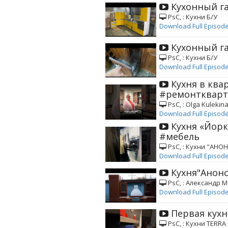
Кухонный га
РѕС‚ : Кухни Б/У
Download Full Episod
Кухонный га
РѕС‚ : Кухни Б/У
Download Full Episod
Кухня в ква
#ремонтквар
РѕС‚ : Olga Kulekina
Download Full Episod
Кухня «Йорк
#мебель
РѕС‚ : Кухни "АНО
Download Full Episod
Кухня"Анонс
РѕС‚ : Александр 
Download Full Episod
Первая кухн
РѕС‚ : Кухни TERRA