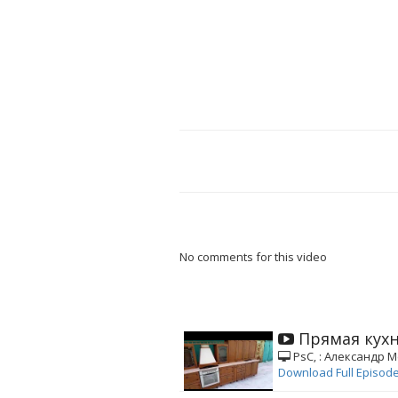
No comments for this video
Прямая кухня
РѕС‚ : Александр 
Download Full Episod