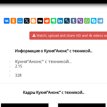
Watch, upload and share HD and 4k videos w
Информация о Кухня"Анонс" с техникой...
Кухня"Анонс" с техникой...
:
2.15
:
:
328
:
Кадры Кухня"Анонс" с техникой...