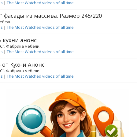
es
|
The Most Watched videos of all time
" фасады из массива. Размер 245/220
Мебель
es
|
The Most Watched videos of all time
» кухни анонс
НС". Фабрика мебели.
es
|
The Most Watched videos of all time
 от Кухни Анонс
НС". Фабрика мебели.
es
|
The Most Watched videos of all time