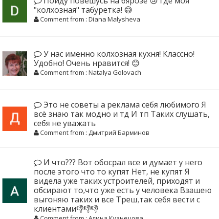
Пойду повешусь на бярозе 😢 где моя
"колхозная" табуретка! 😅
Comment from : Diana Malysheva
У нас именно колхозная кухня! Классно!
Удобно! Очень нравится! 😊
Comment from : Natalya Golovach
Это не советы а реклама себя любимого Я
всё знаю так модно и тд И тп Таких слушать,
себя не уважать
Comment from : Дмитрий Барминов
И что??? Вот обосрал все и думает у него
после этого что то купят Нет, не купят Я
видела уже таких устроителей, приходят и
обсирают то,что уже есть у человека Взашею
выгоняю таких и все Треш,так себя вести с
клиентами👎👎👎
Comment from : Алина Кузнецова