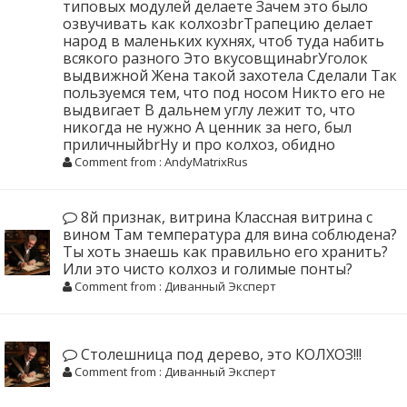
типовых модулей делаете Зачем это было
озвучивать как колхозbrТрапецию делает
народ в маленьких кухнях, чтоб туда набить
всякого разного Это вкусовщинаbrУголок
выдвижной Жена такой захотела Сделали Так
пользуемся тем, что под носом Никто его не
выдвигает В дальнем углу лежит то, что
никогда не нужно А ценник за него, был
приличныйbrНу и про колхоз, обидно
Comment from : AndyMatrixRus
8й признак, витрина Классная витрина с
вином Там температура для вина соблюдена?
Ты хоть знаешь как правильно его хранить?
Или это чисто колхоз и голимые понты?
Comment from : Диванный Эксперт
Столешница под дерево, это КОЛХОЗ!!!
Comment from : Диванный Эксперт