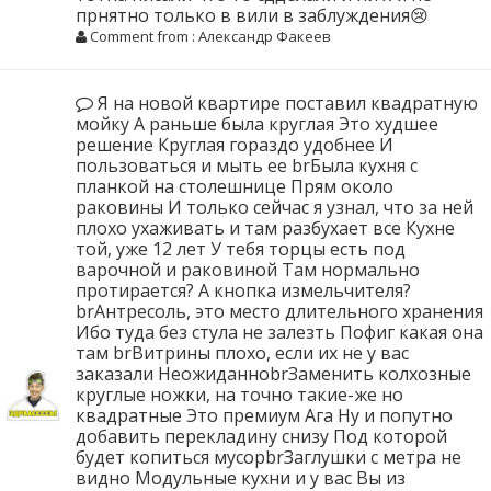
прнятно только в вили в заблуждения😢
Comment from : Александр Факеев
Я на новой квартире поставил квадратную
мойку А раньше была круглая Это худшее
решение Круглая гораздо удобнее И
пользоваться и мыть ее brБыла кухня с
планкой на столешнице Прям около
раковины И только сейчас я узнал, что за ней
плохо ухаживать и там разбухает все Кухне
той, уже 12 лет У тебя торцы есть под
варочной и раковиной Там нормально
протирается? А кнопка измельчителя?
brАнтресоль, это место длительного хранения
Ибо туда без стула не залезть Пофиг какая она
там brВитрины плохо, если их не у вас
заказали НеожиданноbrЗаменить колхозные
круглые ножки, на точно такие-же но
квадратные Это премиум Ага Ну и попутно
добавить перекладину снизу Под которой
будет копиться мусорbrЗаглушки с метра не
видно Модульные кухни и у вас Вы из