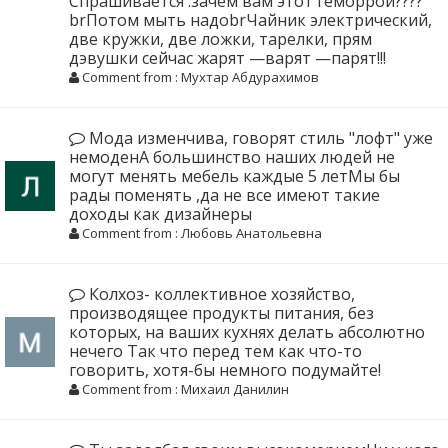
Спрашивается :зачем вам этот геморрой????
brПотом мыть надоbrЧайник электрический,
две кружки, две ложки, тарелки, прям
дэвушки сейчас жарят —варят —парят!!!
Comment from : Мухтар Абдурахимов
Мода изменчива, говорят стиль "лофт" уже
немоденА большинство наших людей не
могут менять мебель каждые 5 летМы бы
рады поменять ,да не все имеют такие
доходы как дизайнеры
Comment from : Любовь Анатольевна
Колхоз- коллективное хозяйство,
производящее продукты питания, без
которых, на ваших кухнях делать абсолютно
нечего Так что перед тем как что-то
говорить, хотя-бы немного подумайте!
Comment from : Михаил Данилин