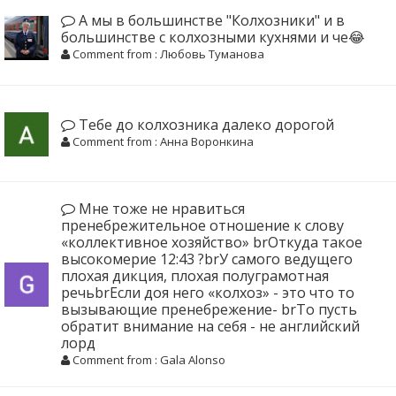
А мы в большинстве "Колхозники" и в
большинстве с колхозными кухнями и че😂
Comment from : Любовь Туманова
Тебе до колхозника далеко дорогой
Comment from : Анна Воронкина
Мне тоже не нравиться
пренебрежительное отношение к слову
«коллективное хозяйство» brОткуда такое
высокомерие 12:43 ?brУ самого ведущего
плохая дикция, плохая полуграмотная
речьbrЕсли доя него «колхоз» - это что то
вызывающие пренебрежение- brТо пусть
обратит внимание на себя - не английский
лорд
Comment from : Gala Alonso