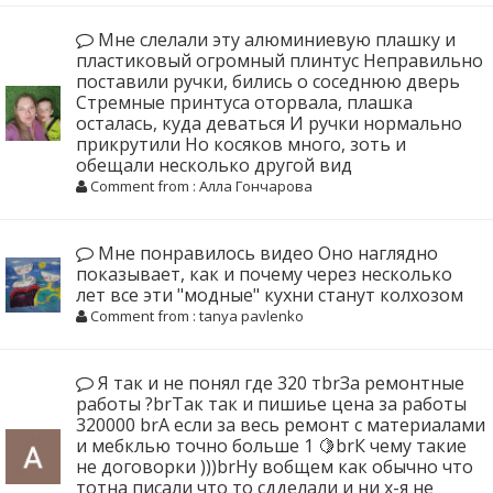
Мне слелали эту алюминиевую плашку и
пластиковый огромный плинтус Неправильно
поставили ручки, бились о соседнюю дверь
Стремные принтуса оторвала, плашка
осталась, куда деваться И ручки нормально
прикрутили Но косяков много, зоть и
обещали несколько другой вид
Comment from : Алла Гончарова
Мне понравилось видео Оно наглядно
показывает, как и почему через несколько
лет все эти "модные" кухни станут колхозом
Comment from : tanya pavlenko
Я так и не понял где 320 тbrЗа ремонтные
работы ?brТак так и пишиье цена за работы
320000 brА если за весь ремонт с материалами
и мебклью точно больше 1 🍋brК чему такие
не договорки )))brНу вобщем как обычно что
тотна писали что то сдделали и ни х-я не