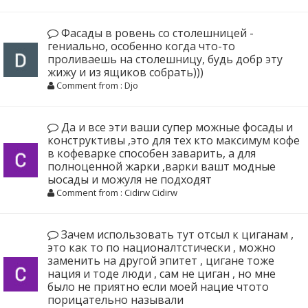
Фасады в ровень со столешницей -
гениально, особенно когда что-то
проливаешь на столешницу, будь добр эту
жижу и из ящиков собрать)))
Comment from : Djo
Да и все эти ваши супер можные фосады и
конструктивы ,это для тех кто максимум кофе
в кофеварке способен заварить, а для
полноценной жарки ,варки вашт модные
ыосады и можуля не подходят
Comment from : Cidirw Cidirw
Зачем использовать тут отсыл к циганам ,
это как то по националтстически , можно
заменить на другой эпитет , цигане тоже
нация и тоде люди , сам не циган , но мне
было не приятно если моей нацие чтото
порицательно называли