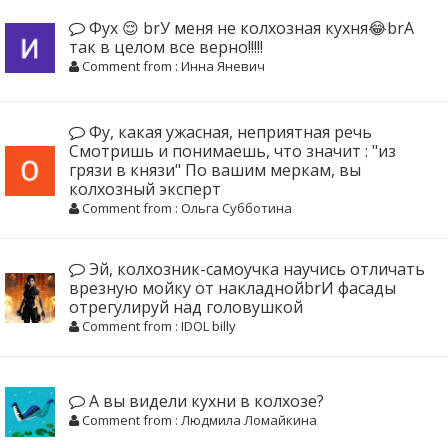
Фух 😌 brУ меня не колхозная кухня😂brА
так в целом все верно!!!!!
Comment from : Инна Яневич
Фу, какая ужасная, неприятная речь
Смотришь и понимаешь, что значит : "из
грязи в князи" По вашим меркам, вы
колхозный эксперт
Comment from : Ольга Субботина
Эй, колхозник-самоучка научись отличать
врезную мойку от накладнойbrИ фасады
отрегулируй над головушкой
Comment from : IDOL billy
А вы видели кухни в колхозе?
Comment from : Людмила Ломайкина