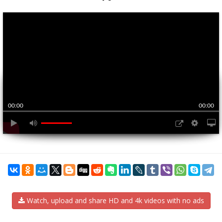
00:00
00:00
Watch, upload and share HD and 4k videos with no ads