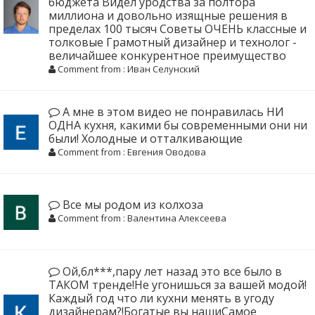
бюджета Видел уродства за полтора
миллиона и довольно изящные решения в
пределах 100 тысяч Советы ОЧЕНЬ классные и
толковые Грамотный дизайнер и технолог -
величайшее конкурентное преимущество
Comment from : Иван Селунский
А мне в этом видео не понравилась НИ
ОДНА кухня, какими бы современными они ни
были! Холодные и отталкивающие
Comment from : Евгения Оводова
Все мы родом из колхоза
Comment from : Валентина Алексеева
Ой,бл***,пару лет назад это все было в
ТАКОМ тренде!Не угонишься за вашей модой!
Каждый год что ли кухни менять в угоду
дизайнерам?!Богатые вы нашиСамое