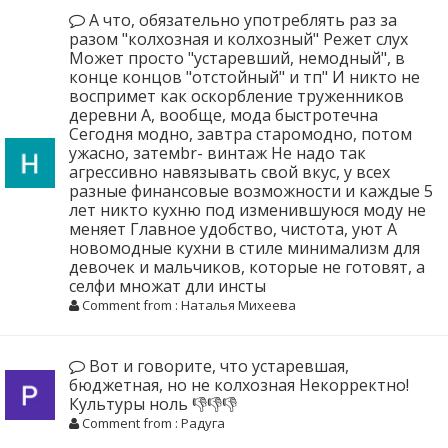
А что, обязательно употреблять раз за
разом "колхозная и колхозный" Режет слух
Может просто "устаревший, немодный", в
конце концов "отстойный" и тп" И никто не
воспримет как оскорбление труженников
деревни А, вообще, мода быстротечна
Сегодня модно, завтра старомодно, потом
ужасно, затемbr- винтаж Не надо так
агрессивно навязывать свой вкус, у всех
разные финансовые возможности и каждые 5
лет никто кухню под изменившуюся моду не
меняет Главное удобство, чистота, уют А
новомодные кухни в стиле минимализм для
девочек и мальчиков, которые не готовят, а
селфи множат дли инсты
Comment from : Наталья Михеева
Вот и говорите, что устаревшая,
бюджетная, но не колхозная Некорректно!
Культуры ноль 👎👎👎
Comment from : Радуга