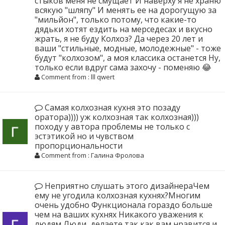
стыков меня не смущает И наверху я не храню
всякую "шляпу" И менять ее на дорогущую за
"мильйон", только потому, что какие-то
дядьки хотят ездить на мерседесах и вкусно
жрать, я не буду Колхоз? Да через 20 лет и
ваши "стильные, модные, молодежные" - тоже
будут "колхозом", а моя классика останется Ну,
только если вдруг сама захочу - поменяю 😂
Comment from : lll qwert
Самая колхозная кухня это позаду
оратора)))) уж колхозная так колхозная)))
походу у автора проблемы не только с
эстэтикой но и чувством
пропорциональности
Comment from : Галина Фролова
Неприятно слушать этого дизайнераЧем
ему не угодила колхозная кухнях?Многим
очень удобно Функционала гораздо больше
чем на ваших кухнях Никакого уважения к
людям Люди ,делаете так как вам нравится и