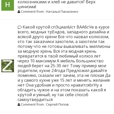
колхозниками и хлеб не давится? Верх
цинизма!
Comment from : Наталья Панасенко
Какой крутой спЭциалЫст ВААбсЧе в курсе
всего, модных трЕндов, западного дизайна и
всякой друго хрени Все что назвал колхозом,
это так заказчики захотели, а захотели так
потому что не готовы вываливать миллионы
за модную хрень Вся эта модная хрень
превратится в твой любимый колхоз лет
через 10 максимум А мебель большинство
людей берет на 25-30 лет Тому пример мои
родители, кухне 24года Предложил давайте
поменяю, сказали нет зачем, эта не плохая Да
и у самого кухне уже 15 лет и менять желания
нет Она удобная и просто нравитсяbrНу а
обгадить чужое и на этом показать какой я
крутой и умный, ну так себе способ
самоутвердиться
Comment from : Сергей Попов