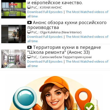
и европейское качество.
РѕС‚ : КУХНИ АНОНС
Download Full Episodes
|
The Most Watched videos of
all time
Анонс обзора кухни российского
производства
РѕС‚ : Olga Kulekina (New Interior)
Download Full Episodes
|
The Most Watched videos of
all time
Территория кухни в передаче
"Школа ремонта" (Анонс 33)
РѕС‚ : Салон мебели Территория кухни
Download Full Episodes
|
The Most Watched videos of
all time