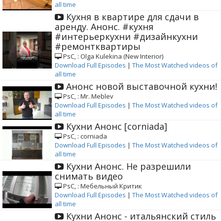
all time
Кухня в квартире для сдачи в
аренду. Анонс. #кухня
#интерьеркухни #дизайнкухни
#ремонтквартиры
РѕС‚ : Olga Kulekina (New Interior)
Download Full Episodes
|
The Most Watched videos of
all time
Анонс новой выставочной кухни!
РѕС‚ : Mr. Meblev
Download Full Episodes
|
The Most Watched videos of
all time
Кухни Анонс [corniada]
РѕС‚ : corniada
Download Full Episodes
|
The Most Watched videos of
all time
Кухни Анонс. Не разрешили
снимать видео
РѕС‚ : Мебельный Критик
Download Full Episodes
|
The Most Watched videos of
all time
Кухни Анонс - итальянский стиль