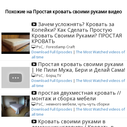
Похожие на Простая кровать своими руками видео
Зачем усложнять? Кровать за
Копейки? Как Сделать Простую
Кровать Своими Руками? ПРОСТАЯ
КРОВАТЬ
РѕС‚ : Forestlamp Craft
Download Full Episodes
|
The Most Watched videos of
all time
Простая кровать своими руками
| Не Пили Мужа, Бери и Делай Сама!
РѕС‚ : Борщ TV
Download Full Episodes
|
The Most Watched videos of
all time
простая двухместная кровать //
монтаж и сборка мебели
РѕС‚ : немного мебели, чуть-чуть сборки
Download Full Episodes
|
The Most Watched videos of
all time
Кровать своими руками в