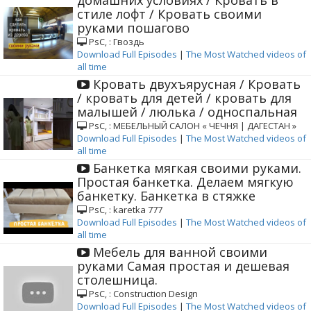
домашних условиях / Кровать в
стиле лофт / Кровать своими
руками пошагово
РѕС‚ : Гвоздь
Download Full Episodes
|
The Most Watched videos of
all time
Кровать двухъярусная / Кровать
/ кровать для детей / кровать для
малышей / люлька / односпальная
РѕС‚ : МЕБЕЛЬНЫЙ САЛОН « ЧЕЧНЯ | ДАГЕСТАН »
Download Full Episodes
|
The Most Watched videos of
all time
Банкетка мягкая своими руками.
Простая банкетка. Делаем мягкую
банкетку. Банкетка в стяжке
РѕС‚ : karetka 777
Download Full Episodes
|
The Most Watched videos of
all time
Мебель для ванной своими
руками Самая простая и дешевая
столешница.
РѕС‚ : Construction Design
Download Full Episodes
|
The Most Watched videos of