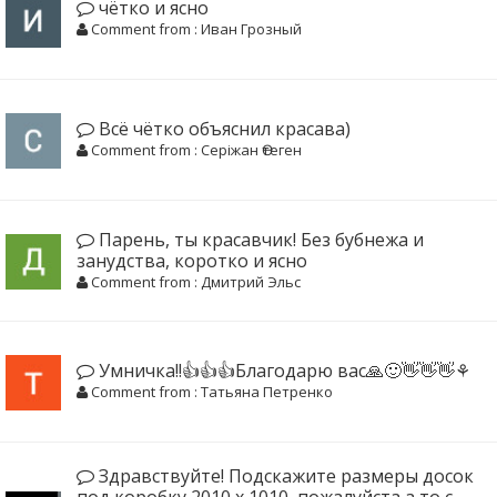
чётко и ясно
Comment from : Иван Грозный
Всё чётко объяснил красава)
Comment from : Серіжан Өтеген
Парень, ты красавчик! Без бубнежа и
занудства, коротко и ясно
Comment from : Дмитрий Эльс
Умничка!!👍👍👍Благодарю вас🙏🙂👋👋👋⚘
Comment from : Татьяна Петренко
Здравствуйте! Подскажите размеры досок