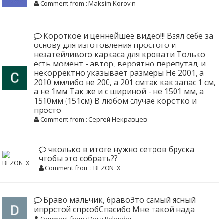
Comment from : Maksim Korovin
Короткое и ценнейшее видео!!! Взял себе за
основу для изготовления простого и
незатейливого каркаса для кровати Только
есть момент - автор, вероятно перепутал, и
некорректно указывает размеры Не 2001, а
2010 ммлибо не 200, а 201 смтак как запас 1 см,
а не 1мм Так же и с шириной - не 1501 мм, а
1510мм (151см) В любом случае коротко и
просто
Comment from : Сергей Некравцев
чколько в итоге нужно сетров бруска
чтобы это собрать??
Comment from : BEZON_X
Браво мальчик, бравоЭто самый ясный
ипррстой спрсобСпасибо Мне такой нада
Comment from : Dora Bolender