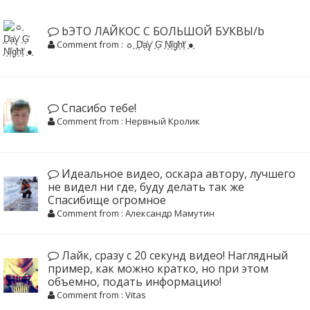
bЭТО ЛАЙКОС С БОЛЬШОЙ БУКВЫ/b
Comment from : ☼͙ ͙D͙̾a͙̾y͙̾ ͙G͙̾ ͙N͙̾i͙̾g͙̾h͙̾t͙̾ ͙●͙
Спасибо тебе!
Comment from : Нервный Кролик
Идеальное видео, оскара автору, лучшего
не видел ни где, буду делать так же
Спасибище огромное
Comment from : Александр Мамутин
Лайк, сразу с 20 секунд видео! Наглядный
пример, как можно кратко, но при этом
объемно, подать информацию!
Comment from : Vitas