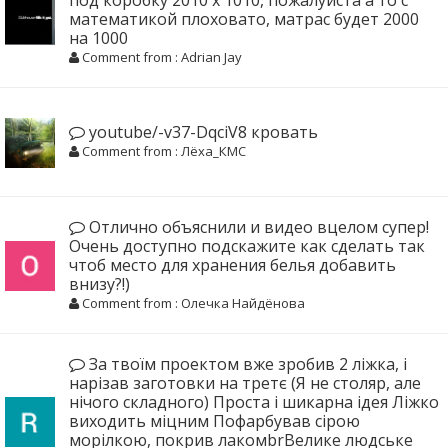
под коробку 2010 x 1010, пожалуйста а то с
математикой плоховато, матрас будет 2000
на 1000
Comment from : Adrian Jay
youtube/-v37-DqciV8 кровать
Comment from : Лёха_КМС
Отлично объяснили и видео вцелом супер!
Очень доступно подскажите как сделать так
чтоб место для хранения белья добавить
внизу?!)
Comment from : Олечка Найдёнова
За твоїм проектом вже зробив 2 ліжка, і
нарізав заготовки на третє (Я не столяр, але
нічого складного) Проста і шикарна ідея Ліжко
виходить міцним Пофарбував сірою
морілкою, покрив лакомbrВелике людське